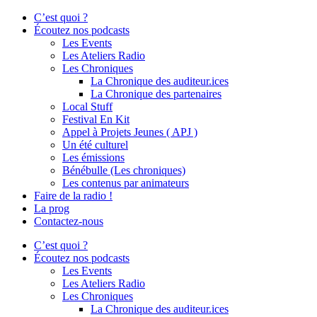
C’est quoi ?
Écoutez nos podcasts
Les Events
Les Ateliers Radio
Les Chroniques
La Chronique des auditeur.ices
La Chronique des partenaires
Local Stuff
Festival En Kit
Appel à Projets Jeunes ( APJ )
Un été culturel
Les émissions
Bénébulle (Les chroniques)
Les contenus par animateurs
Faire de la radio !
La prog
Contactez-nous
C’est quoi ?
Écoutez nos podcasts
Les Events
Les Ateliers Radio
Les Chroniques
La Chronique des auditeur.ices