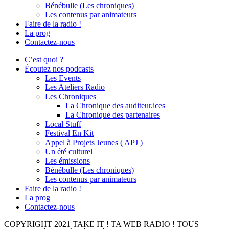
Bénébulle (Les chroniques)
Les contenus par animateurs
Faire de la radio !
La prog
Contactez-nous
C’est quoi ?
Écoutez nos podcasts
Les Events
Les Ateliers Radio
Les Chroniques
La Chronique des auditeur.ices
La Chronique des partenaires
Local Stuff
Festival En Kit
Appel à Projets Jeunes ( APJ )
Un été culturel
Les émissions
Bénébulle (Les chroniques)
Les contenus par animateurs
Faire de la radio !
La prog
Contactez-nous
COPYRIGHT 2021 TAKE IT ! TA WEB RADIO ! TOUS