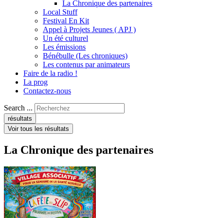
La Chronique des partenaires
Local Stuff
Festival En Kit
Appel à Projets Jeunes ( APJ )
Un été culturel
Les émissions
Bénébulle (Les chroniques)
Les contenus par animateurs
Faire de la radio !
La prog
Contactez-nous
Search ...
résultats
Voir tous les résultats
La Chronique des partenaires