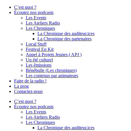
C’est quoi ?
Écoutez nos podcasts
Les Events
Les Ateliers Radio
Les Chroniques
La Chronique des auditeur.ices
La Chronique des partenaires
Local Stuff
Festival En Kit
Appel à Projets Jeunes ( APJ )
Un été culturel
Les émissions
Bénébulle (Les chroniques)
Les contenus par animateurs
Faire de la radio !
La prog
Contactez-nous
C’est quoi ?
Écoutez nos podcasts
Les Events
Les Ateliers Radio
Les Chroniques
La Chronique des auditeur.ices