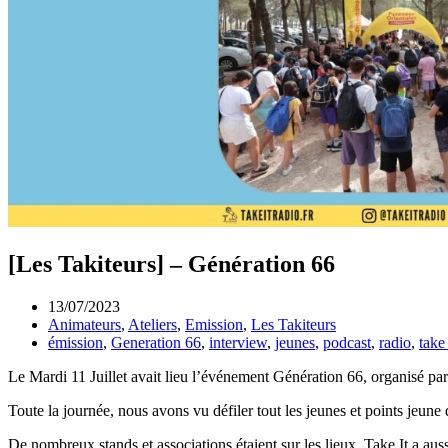
[Les Takiteurs] – Génération 66
13/07/2023
Animateurs
,
Ateliers
,
Emission
,
Les Takiteurs
émission
,
Generation 66
,
interview
,
jeunes
,
podcast
,
radio
,
take 
Le Mardi 11 Juillet avait lieu l’événement Génération 66, organisé pa
Toute la journée, nous avons vu défiler tout les jeunes et points jeune 
De nombreux stands et associations étaient sur les lieux. Take It a aus