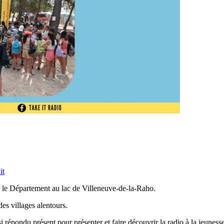
it
r le Département au lac de Villeneuve-de-la-Raho.
des villages alentours.
si répondu présent pour présenter et faire découvrir la radio à la jeunes