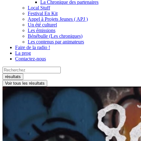
La Chronique des partenaires
Local Stuff
Festival En Kit
Appel à Projets Jeunes ( APJ )
Un été culturel
Les émissions
Bénébulle (Les chroniques)
Les contenus par animateurs
Faire de la radio !
La prog
Contactez-nous
Search
...
résultats
Voir tous les résultats