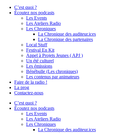
C’est quoi ?
Écoutez nos podcasts
Les Events
Les Ateliers Radio
Les Chroniques
La Chronique des auditeur.ices
La Chronique des partenaires
Local Stuff
Festival En Kit
Appel à Projets Jeunes ( APJ )
Un été culturel
Les émissions
Bénébulle (Les chroniques)
Les contenus par animateurs
Faire de la radio !
La prog
Contactez-nous
C’est quoi ?
Écoutez nos podcasts
Les Events
Les Ateliers Radio
Les Chroniques
La Chronique des auditeur.ices