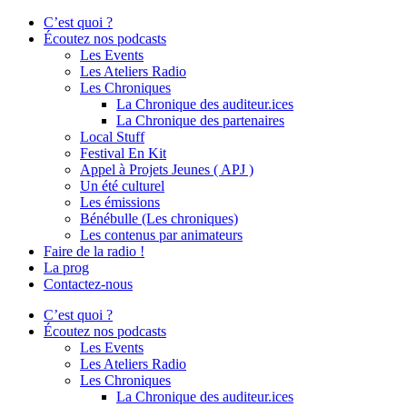
C’est quoi ?
Écoutez nos podcasts
Les Events
Les Ateliers Radio
Les Chroniques
La Chronique des auditeur.ices
La Chronique des partenaires
Local Stuff
Festival En Kit
Appel à Projets Jeunes ( APJ )
Un été culturel
Les émissions
Bénébulle (Les chroniques)
Les contenus par animateurs
Faire de la radio !
La prog
Contactez-nous
C’est quoi ?
Écoutez nos podcasts
Les Events
Les Ateliers Radio
Les Chroniques
La Chronique des auditeur.ices