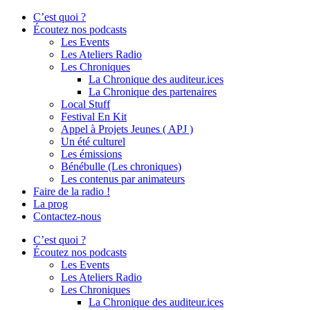
C’est quoi ?
Écoutez nos podcasts
Les Events
Les Ateliers Radio
Les Chroniques
La Chronique des auditeur.ices
La Chronique des partenaires
Local Stuff
Festival En Kit
Appel à Projets Jeunes ( APJ )
Un été culturel
Les émissions
Bénébulle (Les chroniques)
Les contenus par animateurs
Faire de la radio !
La prog
Contactez-nous
C’est quoi ?
Écoutez nos podcasts
Les Events
Les Ateliers Radio
Les Chroniques
La Chronique des auditeur.ices